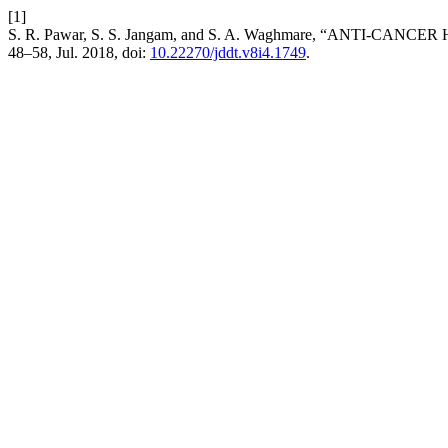
[1]
S. R. Pawar, S. S. Jangam, and S. A. Waghmare, “ANTI-CA
48–58, Jul. 2018, doi:
10.22270/jddt.v8i4.1749
.